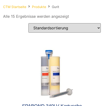
Spachteln
CTM Startseite
Produkte
Gurit
Fasern
Alle 15 Ergebnisse werden angezeigt
Kernmaterial
Verbrauchsmaterial
Werkzeug
NEU
Mirka
SPABOND 340LV Kartusche