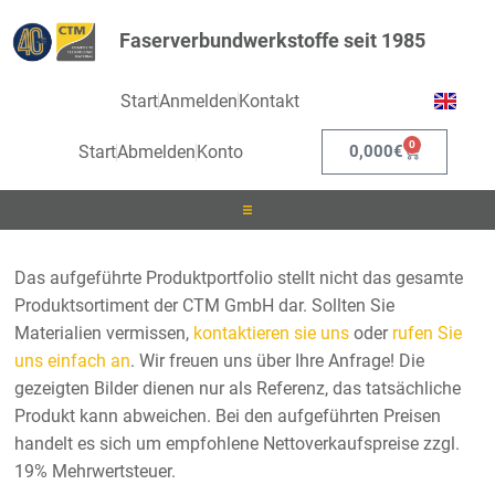
Faserverbundwerkstoffe seit 1985
Start
Anmelden
Kontakt
0
Start
Abmelden
Konto
0,000
€
Laminieren
Das aufgeführte Produktportfolio stellt nicht das gesamte
Produktsortiment der CTM GmbH dar. Sollten Sie
Infusionieren
Materialien vermissen,
kontaktieren sie uns
oder
rufen Sie
uns einfach an
. Wir freuen uns über Ihre Anfrage! Die
Kleben
gezeigten Bilder dienen nur als Referenz, das tatsächliche
Produkt kann abweichen. Bei den aufgeführten Preisen
Beschichten
handelt es sich um empfohlene Nettoverkaufspreise zzgl.
19% Mehrwertsteuer.