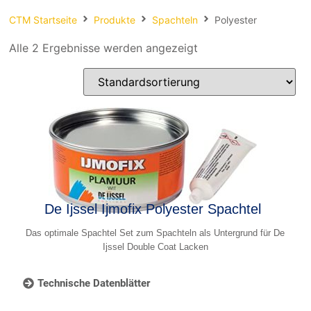
Spachteln
CTM Startseite
Produkte
Spachteln
Polyester
Fasern
Alle 2 Ergebnisse werden angezeigt
Kernmaterial
Verbrauchsmaterial
Werkzeug
NEU
Mirka
De Ijssel Ijmofix Polyester Spachtel
Das optimale Spachtel Set zum Spachteln als Untergrund für De
Ijssel Double Coat Lacken
Technische Datenblätter