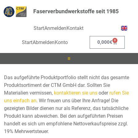
Faserverbundwerkstoffe seit 1985
Start
Anmelden
Kontakt
0
Start
Abmelden
Konto
0,000
€
Laminieren
Das aufgeführte Produktportfolio stellt nicht das gesamte
Produktsortiment der CTM GmbH dar. Sollten Sie
Infusionieren
Materialien vermissen,
kontaktieren sie uns
oder
rufen Sie
uns einfach an
. Wir freuen uns über Ihre Anfrage! Die
Kleben
gezeigten Bilder dienen nur als Referenz, das tatsächliche
Produkt kann abweichen. Bei den aufgeführten Preisen
Beschichten
handelt es sich um empfohlene Nettoverkaufspreise zzgl.
19% Mehrwertsteuer.