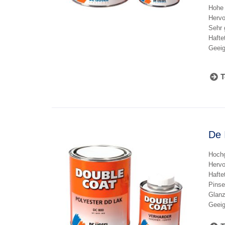
Hohe 
Hervo
Sehr 
Hafte
Geeig
T
De 
Hochg
Hervo
Hafte
Pinse
Glanz
Geeig