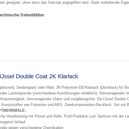
eer geeignet, ohne dass das Gelcoat angegriffen wird. Stark entfettende Ei
echnische Datenblätter
IJssel Double Coat 2K Klarlack
länzend, Seidenglanz oder Matt: 2K-Polyester-DD-Klarlack (Decklack) für Boot
 oder Lackierpistole (verschiedene Ausführungen erhältlich). Hervorragender Ve
Kratzfestigkeit, hervorragender Glanz und vergilbungsfrei. De IJssel Double 
n Kunststoffen wie Polyester und ABS. Zweikomponenten-Decklack. Set mit B
PTMERKMALE:
che Verarbeitung mit Pinsel und Rolle. Profi-Produkte zum Spritzen mit der Lac
rragend Verlauf
ndig gegen verschiedene Chemikalien