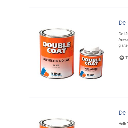
De 
De IJ
Anwen
glänz
T
De 
Halb-