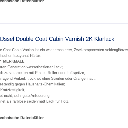
echnische Datenblätter
IJssel Double Coat Cabin Varnish 2K Klarlack
e Coat Cabin Vanish ist ein wasserbasierter, Zweikomponenten seidenglänzen
tischer Isocyanat Härter.
PTMERKMALE
ten Generation wasserbasierter Lack;
ch zu verarbeiten mit Pinsel, Roller oder Luftspritze;
rragend Verlauf, trocknet ohne Streifen oder Orangenhaut;
eständig gegen Haushalts-Chemikalien;
Kratzfestigkeit;
lbt nicht, sehr gute Anfeuerung;
net als farblose seidenmatt Lack für Holz.
echnische Datenblätter