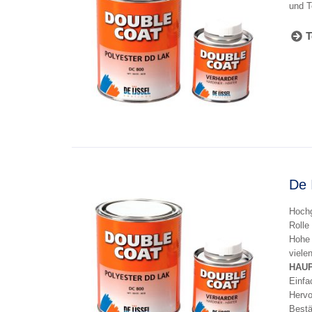
und T
T
De 
Hochg
Rolle
Hohe 
viele
HAU
Einfa
Hervo
Bestä