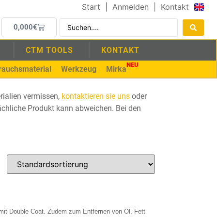
Start
|
Anmelden
|
Kontakt
0,000
€
CTM TOOLS
KONTAKT
NEU
rauchsmaterial
Werkzeug
Mirka
rialien vermissen,
kontaktieren sie uns
oder
tsächliche Produkt kann abweichen. Bei den
ng mit Double Coat. Zudem zum Entfernen von Öl, Fett