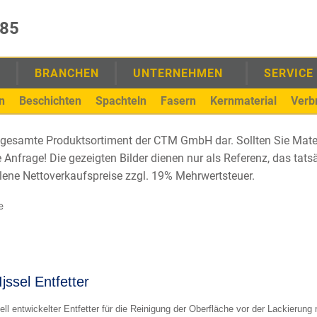
985
E
BRANCHEN
UNTERNEHMEN
SERVICE
n
Beschichten
Spachteln
Fasern
Kernmaterial
Verb
as gesamte Produktsortiment der CTM GmbH dar. Sollten Sie Mate
re Anfrage! Die gezeigten Bilder dienen nur als Referenz, das ta
lene Nettoverkaufspreise zzgl. 19% Mehrwertsteuer.
e
Ijssel Entfetter
ell entwickelter Entfetter für die Reinigung der Oberfläche vor der Lackieru