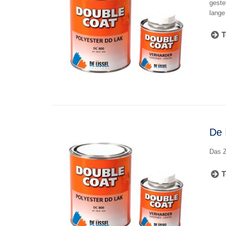
geste
lange
T
De 
Das Z
T