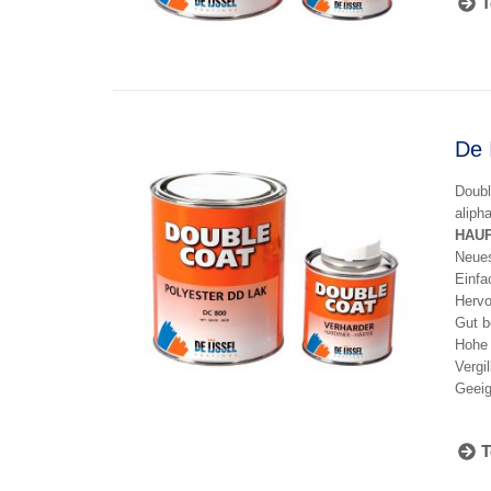
T
De 
Doubl
alipha
HAU
Neues
Einfa
Hervo
Gut b
Hohe 
Vergi
Geeig
T