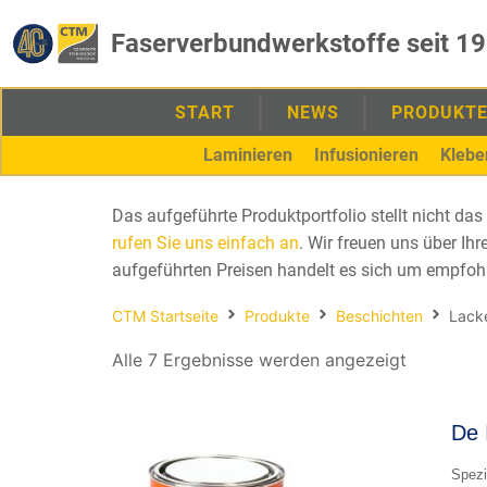
Faserverbundwerkstoffe seit 1
START
NEWS
PRODUKT
Laminieren
Infusionieren
Klebe
Das aufgeführte Produktportfolio stellt nicht d
rufen Sie uns einfach an
. Wir freuen uns über Ih
aufgeführten Preisen handelt es sich um empfoh
CTM Startseite
Produkte
Beschichten
Lack
Alle 7 Ergebnisse werden angezeigt
De 
Spezi