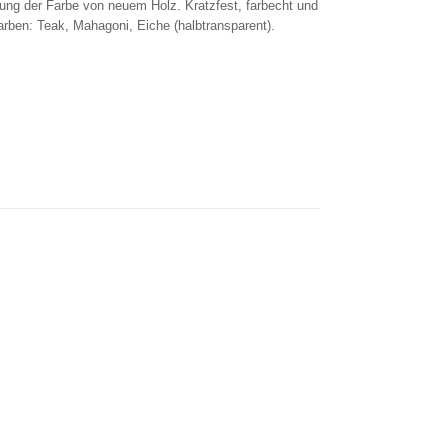
erung der Farbe von neuem Holz. Kratzfest, farbecht und
arben: Teak, Mahagoni, Eiche (halbtransparent).