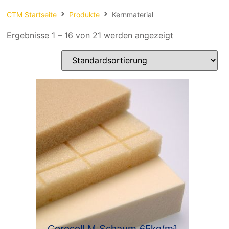
Spachteln
CTM Startseite
Produkte
Kernmaterial
Fasern
Ergebnisse 1 – 16 von 21 werden angezeigt
Kernmaterial
Verbrauchsmaterial
Werkzeug
NEU
Mirka
Corecell M Schaum 65kg/m³