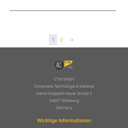
1
2
→
CTM GmbH
Composite Technologie & Material
Maria-Goeppert-Mayer Straße 5
24837 Schleswig
Germany
Wichtige Informationen