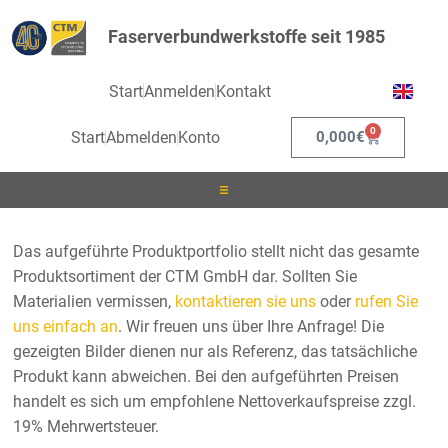
Faserverbundwerkstoffe seit 1985
Start
Anmelden
Kontakt
0
Start
Abmelden
Konto
0,000
€
Laminieren
Das aufgeführte Produktportfolio stellt nicht das gesamte
Produktsortiment der CTM GmbH dar. Sollten Sie
Infusionieren
Materialien vermissen,
kontaktieren sie uns
oder
rufen Sie
uns einfach an
. Wir freuen uns über Ihre Anfrage! Die
Kleben
gezeigten Bilder dienen nur als Referenz, das tatsächliche
Produkt kann abweichen. Bei den aufgeführten Preisen
Beschichten
handelt es sich um empfohlene Nettoverkaufspreise zzgl.
19% Mehrwertsteuer.