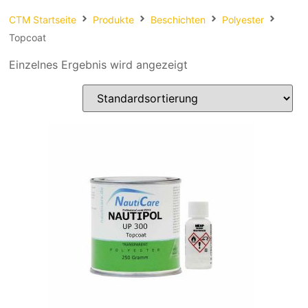
Spachteln
CTM Startseite
Produkte
Beschichten
Polyester
Topcoat
Fasern
Einzelnes Ergebnis wird angezeigt
Kernmaterial
Verbrauchsmaterial
Werkzeug
NEU
Mirka