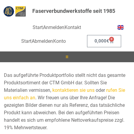
Faserverbundwerkstoffe seit 1985
Start
Anmelden
Kontakt
0
Start
Abmelden
Konto
0,000
€
Laminieren
Das aufgeführte Produktportfolio stellt nicht das gesamte
Produktsortiment der CTM GmbH dar. Sollten Sie
Infusionieren
Materialien vermissen,
kontaktieren sie uns
oder
rufen Sie
uns einfach an
. Wir freuen uns über Ihre Anfrage! Die
Kleben
gezeigten Bilder dienen nur als Referenz, das tatsächliche
Produkt kann abweichen. Bei den aufgeführten Preisen
Beschichten
handelt es sich um empfohlene Nettoverkaufspreise zzgl.
19% Mehrwertsteuer.