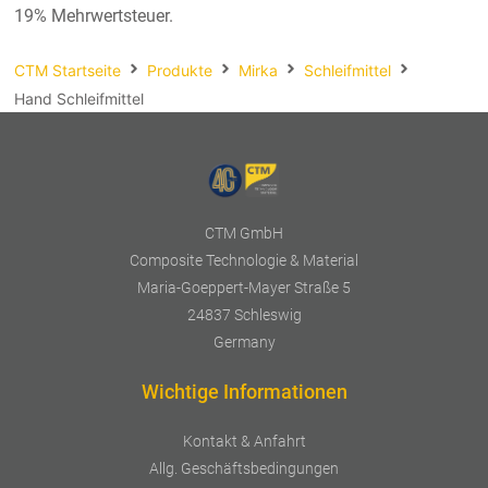
Spachteln
19% Mehrwertsteuer.
Politur
Fasern
CTM Startseite
Produkte
Mirka
Schleifmittel
Hand Schleifmittel
Polier Zubehör
Kernmaterial
Workstation
Verbrauchsmaterial
Zubehör
CTM GmbH
Werkzeug
Composite Technologie & Material
Ersatzteile
Maria-Goeppert-Mayer Straße 5
NEU
Mirka
24837 Schleswig
Germany
Wichtige Informationen
Kontakt & Anfahrt
Allg. Geschäftsbedingungen