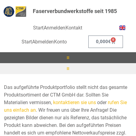
Faserverbundwerkstoffe seit 1985
Start
Anmelden
Kontakt
0
Start
Abmelden
Konto
0,000
€
Laminieren
Schleifmaschinen
Das aufgeführte Produktportfolio stellt nicht das gesamte
Infusionieren
Produktsortiment der CTM GmbH dar. Sollten Sie
Schleifmittel
Materialien vermissen,
kontaktieren sie uns
oder
rufen Sie
Kleben
uns einfach an
. Wir freuen uns über Ihre Anfrage! Die
Staubsauger
gezeigten Bilder dienen nur als Referenz, das tatsächliche
Beschichten
Produkt kann abweichen. Bei den aufgeführten Preisen
Handwerkzeug
handelt es sich um empfohlene Nettoverkaufspreise zzgl.