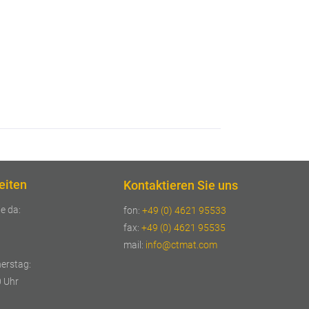
eiten
Kontaktieren Sie uns
ie da:
fon:
+49 (0) 4621 95533
fax:
+49 (0) 4621 95535
mail:
info@ctmat.com
erstag:
0 Uhr