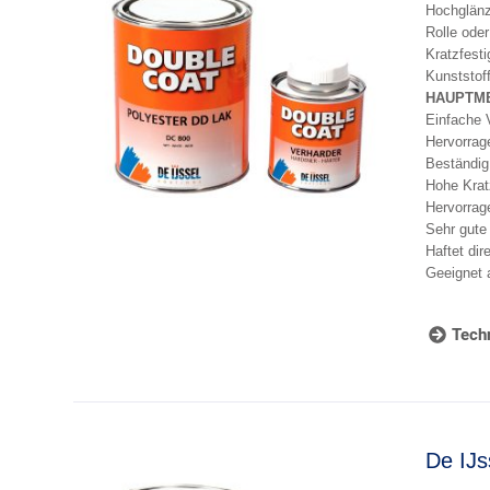
Hochglänze
Rolle oder
Kratzfesti
Kunststof
HAUPTM
Einfache V
Hervorrag
Beständig
Hohe Kratz
Hervorrag
Sehr gute
Haftet dir
Geeignet 
Techn
De IJs