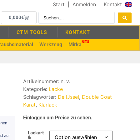
Start
|
Anmelden
|
Kontakt
0,000
€
CTM TOOLS
KONTAKT
NEU
rauchsmaterial
Werkzeug
Mirka
Artikelnummer:
n. v.
Kategorie:
Lacke
Schlagwörter:
De IJssel
,
Double Coat
Karat
,
Klarlack
Einloggen um Preise zu sehen.
enen
Lackart
nd zur
&