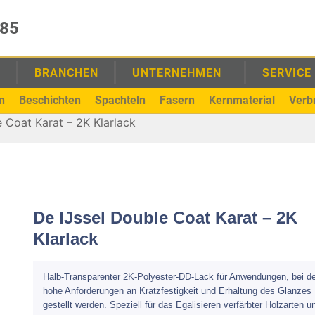
985
E
BRANCHEN
UNTERNEHMEN
SERVICE
n
Beschichten
Spachteln
Fasern
Kernmaterial
Verb
 Coat Karat – 2K Klarlack
De IJssel Double Coat Karat – 2K
Klarlack
Halb-Transparenter 2K-Polyester-DD-Lack für Anwendungen, bei d
hohe Anforderungen an Kratzfestigkeit und Erhaltung des Glanzes
gestellt werden. Speziell für das Egalisieren verfärbter Holzarten u