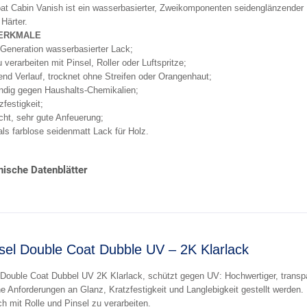
t Cabin Vanish ist ein wasserbasierter, Zweikomponenten seidenglänzender K
Härter.
ERKMALE
Generation wasserbasierter Lack;
 verarbeiten mit Pinsel, Roller oder Luftspritze;
nd Verlauf, trocknet ohne Streifen oder Orangenhaut;
̈ndig gegen Haushalts-Chemikalien;
festigkeit;
icht, sehr gute Anfeuerung;
ls farblose seidenmatt Lack für Holz.
ische Datenblätter
sel Double Coat Dubble UV – 2K Klarlack
 Double Coat Dubbel UV 2K Klarlack, schützt gegen UV: Hochwertiger, transp
 Anforderungen an Glanz, Kratzfestigkeit und Langlebigkeit gestellt werden.
h mit Rolle und Pinsel zu verarbeiten.