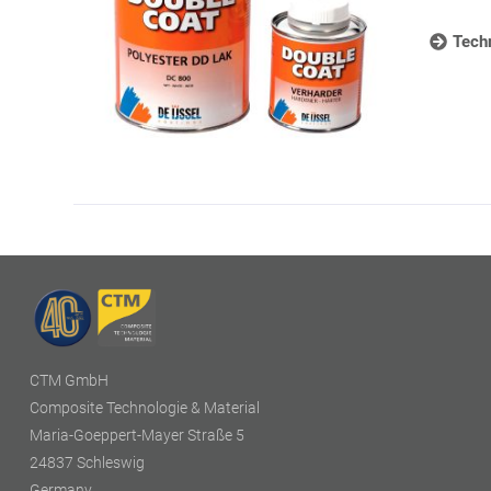
Techn
CTM GmbH
Composite Technologie & Material
Maria-Goeppert-Mayer Straße 5
24837 Schleswig
Germany