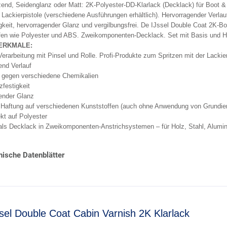
nd, Seidenglanz oder Matt: 2K-Polyester-DD-Klarlack (Decklack) für Boot & Y
 Lackierpistole (verschiedene Ausführungen erhältlich). Hervorragender Verlau
gkeit, hervorragender Glanz und vergilbungsfrei. De IJssel Double Coat 2K-Bo
fen wie Polyester und ABS. Zweikomponenten-Decklack. Set mit Basis und Hä
ERKMALE:
erarbeitung mit Pinsel und Rolle. Profi-Produkte zum Spritzen mit der Lackier
end Verlauf
 gegen verschiedene Chemikalien
festigkeit
ender Glanz
 Haftung auf verschiedenen Kunststoffen (auch ohne Anwendung von Grundie
ekt auf Polyester
als Decklack in Zweikomponenten-Anstrichsystemen – für Holz, Stahl, Alumin
ische Datenblätter
sel Double Coat Cabin Varnish 2K Klarlack