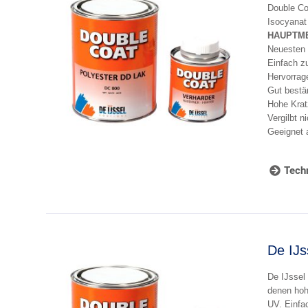
Double Coa
Isocyanat 
HAUPTM
Neuesten 
Einfach zu
Hervorrage
Gut besta
Hohe Kratz
Vergilbt n
Geeignet a
Techn
De IJs
De IJssel
denen hohe
UV. Einfac