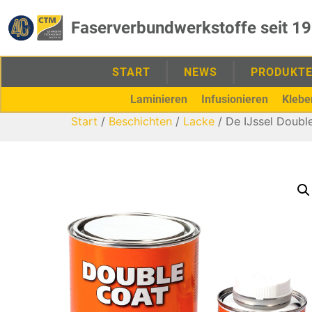
Faserverbundwerkstoffe seit 1
START
NEWS
PRODUKT
Laminieren
Infusionieren
Klebe
Start
/
Beschichten
/
Lacke
/ De IJssel Double