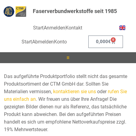
Faserverbundwerkstoffe seit 1985
Start
Anmelden
Kontakt
0
Start
Abmelden
Konto
0,000
€
Laminieren
Das aufgeführte Produktportfolio stellt nicht das gesamte
Produktsortiment der CTM GmbH dar. Sollten Sie
Infusionieren
Materialien vermissen,
kontaktieren sie uns
oder
rufen Sie
uns einfach an
. Wir freuen uns über Ihre Anfrage! Die
Kleben
gezeigten Bilder dienen nur als Referenz, das tatsächliche
Produkt kann abweichen. Bei den aufgeführten Preisen
Beschichten
handelt es sich um empfohlene Nettoverkaufspreise zzgl.
19% Mehrwertsteuer.