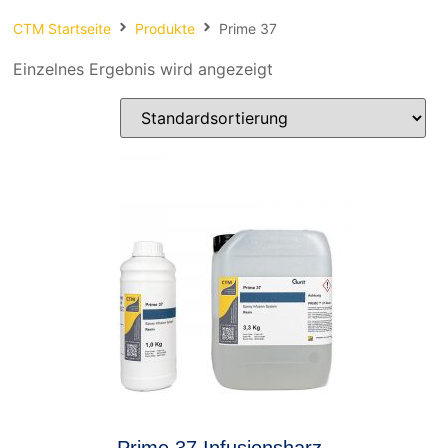
Spachteln
CTM Startseite
Produkte
Prime 37
Fasern
Einzelnes Ergebnis wird angezeigt
Kernmaterial
Verbrauchsmaterial
Werkzeug
NEU
Mirka
Prime 37 Infusionsharz