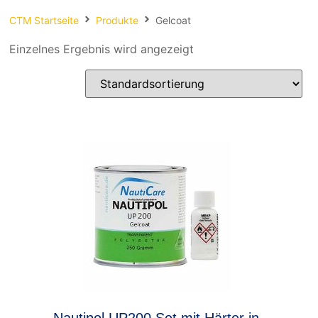
Spachteln
CTM Startseite
Produkte
Gelcoat
Fasern
Einzelnes Ergebnis wird angezeigt
Kernmaterial
Verbrauchsmaterial
Werkzeug
NEU
Mirka
Nautipol UP200 Set mit Härter in