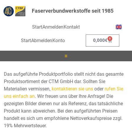
Faserverbundwerkstoffe seit 1985
Start
Anmelden
Kontakt
0
Start
Abmelden
Konto
0,000
€
Laminieren
Das aufgeführte Produktportfolio stellt nicht das gesamte
Produktsortiment der CTM GmbH dar. Sollten Sie
Infusionieren
Materialien vermissen,
kontaktieren sie uns
oder
rufen Sie
uns einfach an
. Wir freuen uns über Ihre Anfrage! Die
Kleben
gezeigten Bilder dienen nur als Referenz, das tatsächliche
Produkt kann abweichen. Bei den aufgeführten Preisen
Beschichten
handelt es sich um empfohlene Nettoverkaufspreise zzgl.
19% Mehrwertsteuer.