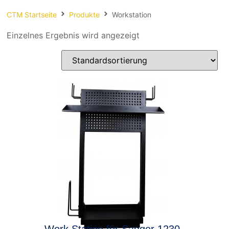
Spachteln
CTM Startseite
Produkte
Workstation
Fasern
Einzelnes Ergebnis wird angezeigt
Kernmaterial
Verbrauchsmaterial
Werkzeug
NEU
Mirka
Work Station für Sauger 1230