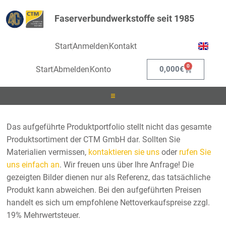
Faserverbundwerkstoffe seit 1985
Start
Anmelden
Kontakt
0
Start
Abmelden
Konto
0,000
€
Laminieren
Das aufgeführte Produktportfolio stellt nicht das gesamte
Produktsortiment der CTM GmbH dar. Sollten Sie
Infusionieren
Materialien vermissen,
kontaktieren sie uns
oder
rufen Sie
uns einfach an
. Wir freuen uns über Ihre Anfrage! Die
Kleben
gezeigten Bilder dienen nur als Referenz, das tatsächliche
Produkt kann abweichen. Bei den aufgeführten Preisen
Beschichten
handelt es sich um empfohlene Nettoverkaufspreise zzgl.
19% Mehrwertsteuer.