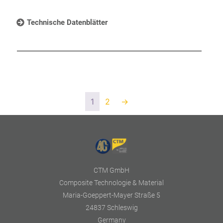
Technische Datenblätter
1
2
→
CTM GmbH
Composite Technologie & Material
Maria-Goeppert-Mayer Straße 5
24837 Schleswig
Germany