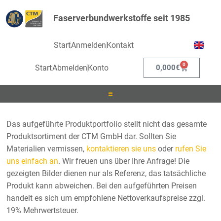
Faserverbundwerkstoffe seit 1985
Start
Anmelden
Kontakt
0
Start
Abmelden
Konto
0,000
€
Laminieren
Das aufgeführte Produktportfolio stellt nicht das gesamte
Produktsortiment der CTM GmbH dar. Sollten Sie
Infusionieren
Materialien vermissen,
kontaktieren sie uns
oder
rufen Sie
uns einfach an
. Wir freuen uns über Ihre Anfrage! Die
Kleben
gezeigten Bilder dienen nur als Referenz, das tatsächliche
Produkt kann abweichen. Bei den aufgeführten Preisen
Beschichten
handelt es sich um empfohlene Nettoverkaufspreise zzgl.
19% Mehrwertsteuer.