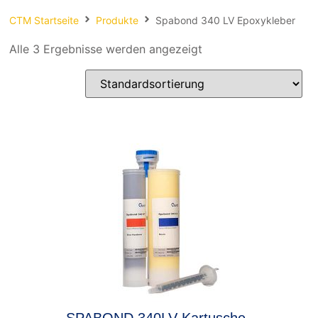
Spachteln
CTM Startseite
Produkte
Spabond 340 LV Epoxykleber
Fasern
Alle 3 Ergebnisse werden angezeigt
Kernmaterial
Verbrauchsmaterial
Werkzeug
NEU
Mirka
SPABOND 340LV Kartusche