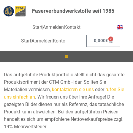
Faserverbundwerkstoffe seit 1985
Start
Anmelden
Kontakt
0
Start
Abmelden
Konto
0,000
€
Laminieren
Das aufgeführte Produktportfolio stellt nicht das gesamte
Produktsortiment der CTM GmbH dar. Sollten Sie
Infusionieren
Materialien vermissen,
kontaktieren sie uns
oder
rufen Sie
uns einfach an
. Wir freuen uns über Ihre Anfrage! Die
Kleben
gezeigten Bilder dienen nur als Referenz, das tatsächliche
Produkt kann abweichen. Bei den aufgeführten Preisen
Beschichten
handelt es sich um empfohlene Nettoverkaufspreise zzgl.
19% Mehrwertsteuer.