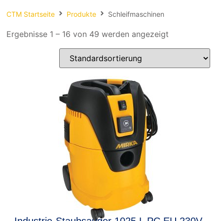
Spachteln
CTM Startseite
Produkte
Schleifmaschinen
Fasern
Ergebnisse 1 – 16 von 49 werden angezeigt
Kernmaterial
Verbrauchsmaterial
Werkzeug
NEU
Mirka
Industrie-Staubsauger 1025 L PC EU 230V