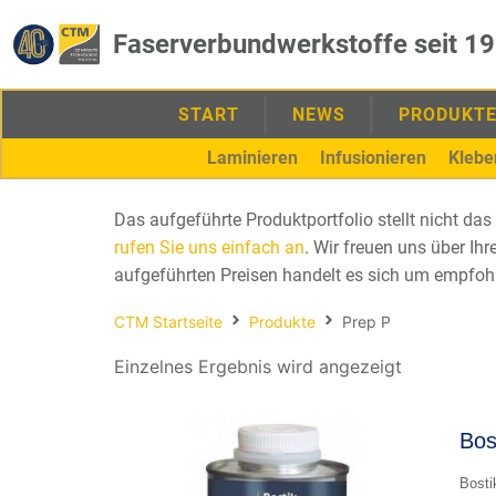
Faserverbundwerkstoffe seit 1
START
NEWS
PRODUKT
Laminieren
Infusionieren
Klebe
Das aufgeführte Produktportfolio stellt nicht d
rufen Sie uns einfach an
. Wir freuen uns über Ih
aufgeführten Preisen handelt es sich um empfoh
CTM Startseite
Produkte
Prep P
Einzelnes Ergebnis wird angezeigt
Bos
Bosti