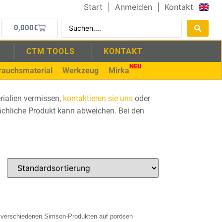
Start
|
Anmelden
|
Kontakt
0,000
€
CTM TOOLS
KONTAKT
NEU
rauchsmaterial
Werkzeug
Mirka
rialien vermissen,
kontaktieren sie uns
oder
tsächliche Produkt kann abweichen. Bei den
n verschiedenen Simson-Produkten auf porösen