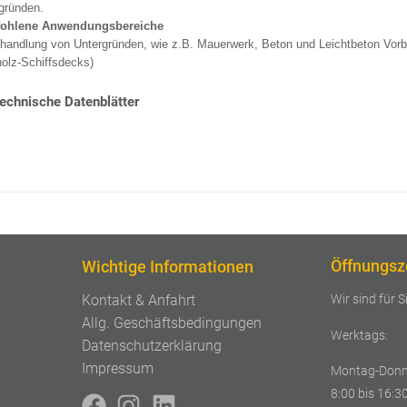
gründen.
ohlene Anwendungsbereiche
handlung von Untergründen, wie z.B. Mauerwerk, Beton und Leichtbeton Vorb
olz-Schiffsdecks)
echnische Datenblätter
Öffnungsz
Wichtige Informationen
Wir sind für S
Kontakt & Anfahrt
Allg. Geschäftsbedingungen
Werktags:
Datenschutzerklärung
Impressum
Montag-Donn
8:00 bis 16:3