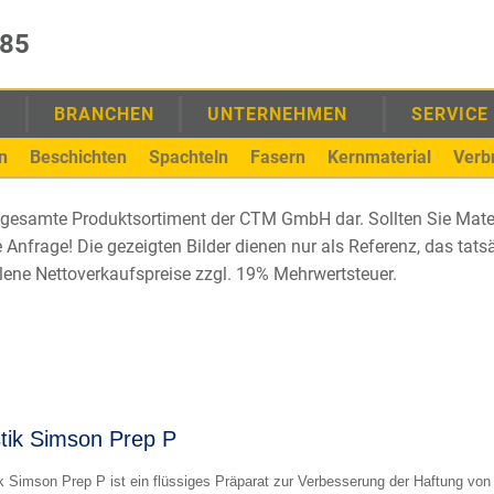
985
E
BRANCHEN
UNTERNEHMEN
SERVICE
n
Beschichten
Spachteln
Fasern
Kernmaterial
Verb
as gesamte Produktsortiment der CTM GmbH dar. Sollten Sie Mate
re Anfrage! Die gezeigten Bilder dienen nur als Referenz, das ta
lene Nettoverkaufspreise zzgl. 19% Mehrwertsteuer.
tik Simson Prep P
k Simson Prep P ist ein flüssiges Präparat zur Verbesserung der Haftung vo