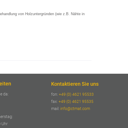
ehandlung von Holzuntergründen (wie z.B. Nähte in
eiten
Kontaktieren Sie uns
ie da:
fon:
+49 (0) 4621 95533
fax:
+49 (0) 4621 95535
mail:
info@ctmat.com
erstag:
0 Uhr