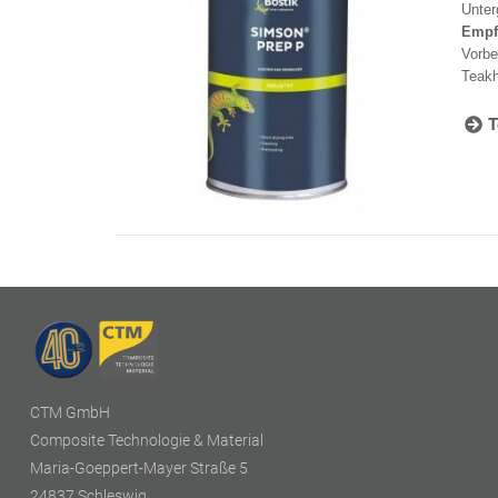
Unter
Empf
Vorbe
Teakh
T
CTM GmbH
Composite Technologie & Material
Maria-Goeppert-Mayer Straße 5
24837 Schleswig