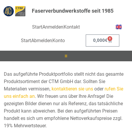
Faserverbundwerkstoffe seit 1985
Start
Anmelden
Kontakt
0
Start
Abmelden
Konto
0,000
€
Laminieren
Das aufgeführte Produktportfolio stellt nicht das gesamte
Produktsortiment der CTM GmbH dar. Sollten Sie
Infusionieren
Materialien vermissen,
kontaktieren sie uns
oder
rufen Sie
uns einfach an
. Wir freuen uns über Ihre Anfrage! Die
Kleben
gezeigten Bilder dienen nur als Referenz, das tatsächliche
Produkt kann abweichen. Bei den aufgeführten Preisen
Beschichten
handelt es sich um empfohlene Nettoverkaufspreise zzgl.
19% Mehrwertsteuer.