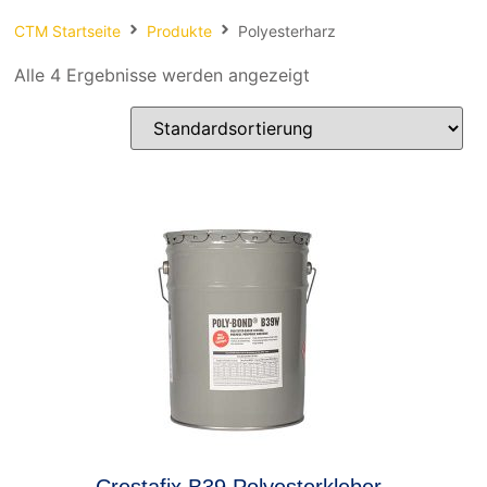
Spachteln
CTM Startseite
Produkte
Polyesterharz
Fasern
Alle 4 Ergebnisse werden angezeigt
Kernmaterial
Verbrauchsmaterial
Werkzeug
NEU
Mirka
Crestafix B39 Polyesterkleber