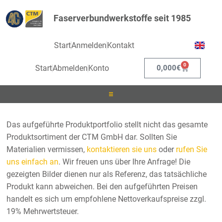
Faserverbundwerkstoffe seit 1985
Start
Anmelden
Kontakt
0
Start
Abmelden
Konto
0,000
€
Laminieren
Das aufgeführte Produktportfolio stellt nicht das gesamte
Produktsortiment der CTM GmbH dar. Sollten Sie
Infusionieren
Materialien vermissen,
kontaktieren sie uns
oder
rufen Sie
uns einfach an
. Wir freuen uns über Ihre Anfrage! Die
Kleben
gezeigten Bilder dienen nur als Referenz, das tatsächliche
Produkt kann abweichen. Bei den aufgeführten Preisen
Beschichten
handelt es sich um empfohlene Nettoverkaufspreise zzgl.
19% Mehrwertsteuer.