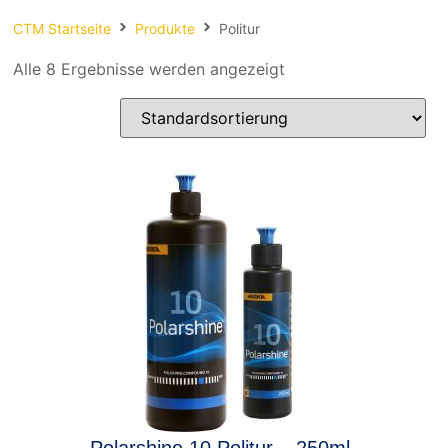
Spachteln
CTM Startseite
Produkte
Politur
Fasern
Alle 8 Ergebnisse werden angezeigt
Kernmaterial
Verbrauchsmaterial
Werkzeug
NEU
Mirka
Polarshine 10 Politur – 250ml