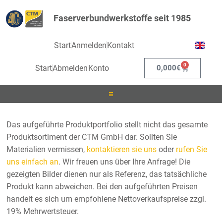
Faserverbundwerkstoffe seit 1985
Start
Anmelden
Kontakt
0
Start
Abmelden
Konto
0,000
€
Laminieren
Das aufgeführte Produktportfolio stellt nicht das gesamte
Produktsortiment der CTM GmbH dar. Sollten Sie
Infusionieren
Materialien vermissen,
kontaktieren sie uns
oder
rufen Sie
uns einfach an
. Wir freuen uns über Ihre Anfrage! Die
Kleben
gezeigten Bilder dienen nur als Referenz, das tatsächliche
Produkt kann abweichen. Bei den aufgeführten Preisen
Beschichten
handelt es sich um empfohlene Nettoverkaufspreise zzgl.
19% Mehrwertsteuer.