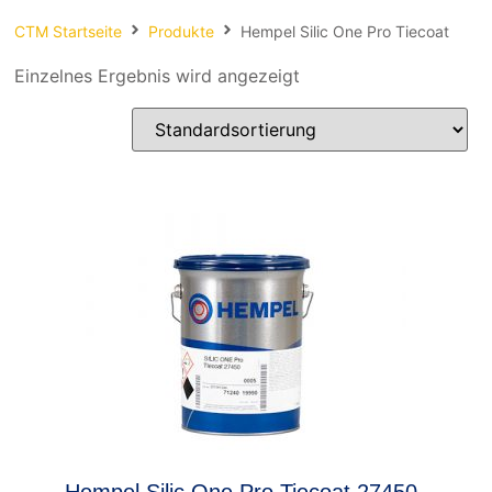
Spachteln
CTM Startseite
Produkte
Hempel Silic One Pro Tiecoat
Fasern
Einzelnes Ergebnis wird angezeigt
Kernmaterial
Verbrauchsmaterial
Werkzeug
NEU
Mirka
Hempel Silic One Pro Tiecoat 27450