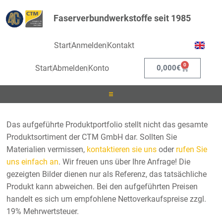
Faserverbundwerkstoffe seit 1985
Start
Anmelden
Kontakt
0
Start
Abmelden
Konto
0,000
€
Laminieren
Das aufgeführte Produktportfolio stellt nicht das gesamte
Produktsortiment der CTM GmbH dar. Sollten Sie
Infusionieren
Materialien vermissen,
kontaktieren sie uns
oder
rufen Sie
uns einfach an
. Wir freuen uns über Ihre Anfrage! Die
Kleben
gezeigten Bilder dienen nur als Referenz, das tatsächliche
Produkt kann abweichen. Bei den aufgeführten Preisen
Beschichten
handelt es sich um empfohlene Nettoverkaufspreise zzgl.
19% Mehrwertsteuer.