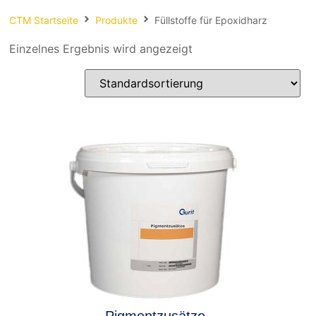
Spachteln
CTM Startseite
Produkte
Füllstoffe für Epoxidharz
Fasern
Einzelnes Ergebnis wird angezeigt
Kernmaterial
Verbrauchsmaterial
Werkzeug
NEU
Mirka
Pigmentzusätze