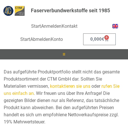
Faserverbundwerkstoffe seit 1985
Start
Anmelden
Kontakt
0
Start
Abmelden
Konto
0,000
€
Laminieren
Das aufgeführte Produktportfolio stellt nicht das gesamte
Produktsortiment der CTM GmbH dar. Sollten Sie
Infusionieren
Materialien vermissen,
kontaktieren sie uns
oder
rufen Sie
uns einfach an
. Wir freuen uns über Ihre Anfrage! Die
Kleben
gezeigten Bilder dienen nur als Referenz, das tatsächliche
Produkt kann abweichen. Bei den aufgeführten Preisen
Beschichten
handelt es sich um empfohlene Nettoverkaufspreise zzgl.
19% Mehrwertsteuer.