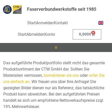
Faserverbundwerkstoffe seit 1985
Start
Anmelden
Kontakt
0
Start
Abmelden
Konto
0,000
€
Laminieren
Das aufgeführte Produktportfolio stellt nicht das gesamte
Produktsortiment der CTM GmbH dar. Sollten Sie
Infusionieren
Materialien vermissen,
kontaktieren sie uns
oder
rufen Sie
uns einfach an
. Wir freuen uns über Ihre Anfrage! Die
Kleben
gezeigten Bilder dienen nur als Referenz, das tatsächliche
Produkt kann abweichen. Bei den aufgeführten Preisen
Beschichten
handelt es sich um empfohlene Nettoverkaufspreise zzgl.
19% Mehrwertsteuer.