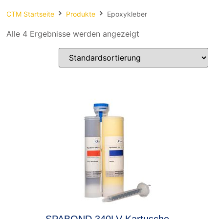
Spachteln
CTM Startseite
Produkte
Epoxykleber
Fasern
Alle 4 Ergebnisse werden angezeigt
Kernmaterial
Verbrauchsmaterial
Werkzeug
NEU
Mirka
SPABOND 340LV Kartusche