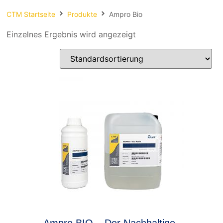
Spachteln
CTM Startseite
Produkte
Ampro Bio
Fasern
Einzelnes Ergebnis wird angezeigt
Kernmaterial
Verbrauchsmaterial
Werkzeug
NEU
Mirka
Ampro BIO – Der Nachhaltige