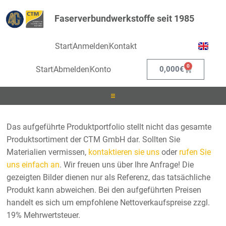
Faserverbundwerkstoffe seit 1985
Start
Anmelden
Kontakt
0
Start
Abmelden
Konto
0,000
€
Laminieren
Das aufgeführte Produktportfolio stellt nicht das gesamte
Produktsortiment der CTM GmbH dar. Sollten Sie
Infusionieren
Materialien vermissen,
kontaktieren sie uns
oder
rufen Sie
uns einfach an
. Wir freuen uns über Ihre Anfrage! Die
Kleben
gezeigten Bilder dienen nur als Referenz, das tatsächliche
Produkt kann abweichen. Bei den aufgeführten Preisen
Beschichten
handelt es sich um empfohlene Nettoverkaufspreise zzgl.
19% Mehrwertsteuer.