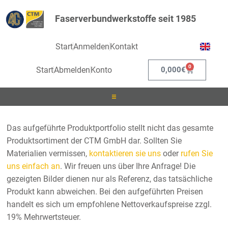
Faserverbundwerkstoffe seit 1985
Start
Anmelden
Kontakt
0
Start
Abmelden
Konto
0,000
€
Laminieren
Das aufgeführte Produktportfolio stellt nicht das gesamte
Produktsortiment der CTM GmbH dar. Sollten Sie
Infusionieren
Materialien vermissen,
kontaktieren sie uns
oder
rufen Sie
uns einfach an
. Wir freuen uns über Ihre Anfrage! Die
Kleben
gezeigten Bilder dienen nur als Referenz, das tatsächliche
Produkt kann abweichen. Bei den aufgeführten Preisen
Beschichten
handelt es sich um empfohlene Nettoverkaufspreise zzgl.
19% Mehrwertsteuer.