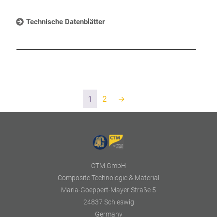
Technische Datenblätter
1
2
→
CTM GmbH
Composite Technologie & Material
Maria-Goeppert-Mayer Straße 5
24837 Schleswig
Germany