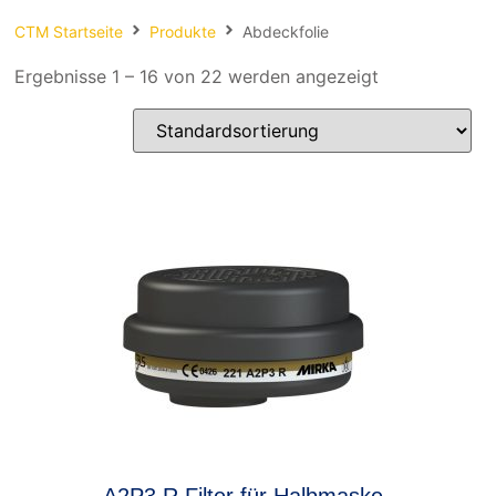
Spachteln
CTM Startseite
Produkte
Abdeckfolie
Fasern
Ergebnisse 1 – 16 von 22 werden angezeigt
Kernmaterial
Verbrauchsmaterial
Werkzeug
NEU
Mirka
A2P3 R Filter für Halbmaske