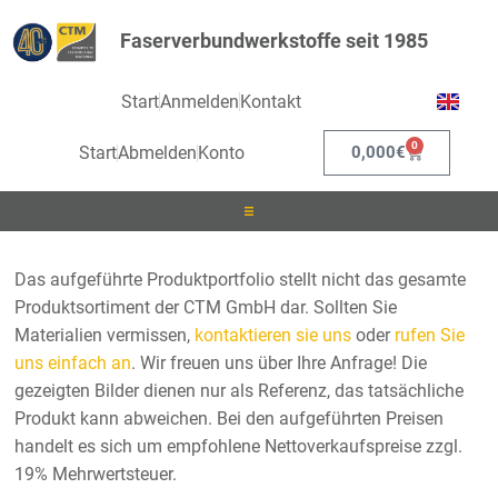
Faserverbundwerkstoffe seit 1985
Start
Anmelden
Kontakt
0
Start
Abmelden
Konto
0,000
€
Laminieren
Das aufgeführte Produktportfolio stellt nicht das gesamte
Produktsortiment der CTM GmbH dar. Sollten Sie
Infusionieren
Materialien vermissen,
kontaktieren sie uns
oder
rufen Sie
uns einfach an
. Wir freuen uns über Ihre Anfrage! Die
Kleben
gezeigten Bilder dienen nur als Referenz, das tatsächliche
Produkt kann abweichen. Bei den aufgeführten Preisen
Beschichten
handelt es sich um empfohlene Nettoverkaufspreise zzgl.
19% Mehrwertsteuer.