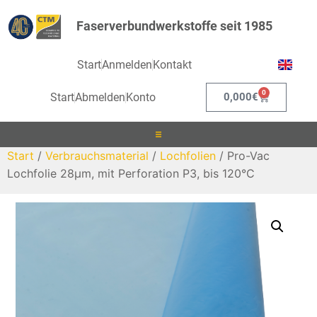
Faserverbundwerkstoffe seit 1985
Start
Anmelden
Kontakt
0
Start
Abmelden
Konto
0,000
€
Start
/
Verbrauchsmaterial
/
Lochfolien
/ Pro-Vac
Laminieren
Lochfolie 28μm, mit Perforation P3, bis 120°C
Infusionieren
Kleben
Beschichten