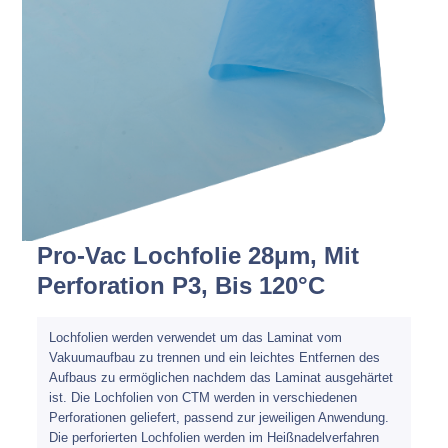
Spachteln
Fasern
Kernmaterial
Verbrauchsmaterial
Werkzeug
Pro-Vac Lochfolie 28μm, Mit
NEU
Mirka
Perforation P3, Bis 120°C
Lochfolien werden verwendet um das Laminat vom
Vakuumaufbau zu trennen und ein leichtes Entfernen des
Aufbaus zu ermöglichen nachdem das Laminat ausgehärtet
ist. Die Lochfolien von CTM werden in verschiedenen
Perforationen geliefert, passend zur jeweiligen Anwendung.
Die perforierten Lochfolien werden im Heißnadelverfahren