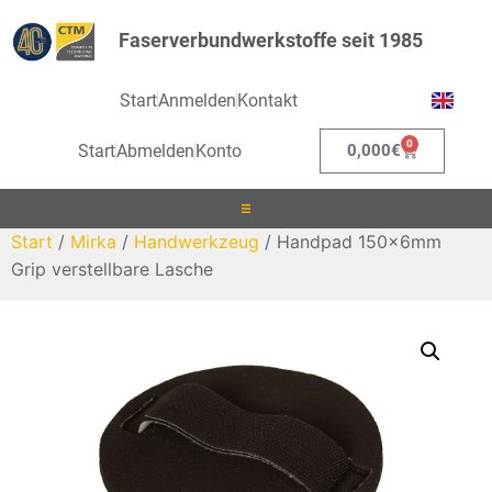
Faserverbundwerkstoffe seit 1985
Start
Anmelden
Kontakt
0
Start
Abmelden
Konto
0,000
€
Start
/
Mirka
/
Handwerkzeug
/ Handpad 150x6mm
Laminieren
Grip verstellbare Lasche
Infusionieren
Kleben
Beschichten