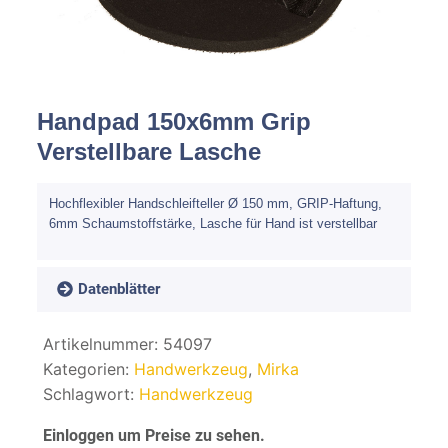
Spachteln
Fasern
Kernmaterial
Handpad 150x6mm Grip
Verstellbare Lasche
Verbrauchsmaterial
Hochflexibler Handschleifteller Ø 150 mm, GRIP-Haftung,
6mm Schaumstoffstärke, Lasche für Hand ist verstellbar
Werkzeug
NEU
Mirka
Datenblätter
Artikelnummer:
54097
Kategorien:
Handwerkzeug
,
Mirka
Schlagwort:
Handwerkzeug
Einloggen um Preise zu sehen.