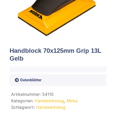
Spachteln
Fasern
Kernmaterial
Verbrauchsmaterial
Handblock 70x125mm Grip 13L
Gelb
Werkzeug
NEU
Mirka
Datenblätter
Artikelnummer:
54110
Kategorien:
Handwerkzeug
,
Mirka
Schlagwort:
Handwerkzeug