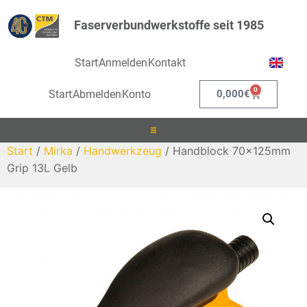
Faserverbundwerkstoffe seit 1985
Start
Anmelden
Kontakt
0
Start
Abmelden
Konto
0,000
€
Start
/
Mirka
/
Handwerkzeug
/ Handblock 70x125mm
Laminieren
Grip 13L Gelb
Infusionieren
Kleben
Beschichten