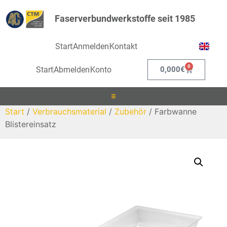
Faserverbundwerkstoffe seit 1985
Start
Anmelden
Kontakt
0
Start
Abmelden
Konto
0,000
€
Start
/
Verbrauchsmaterial
/
Zubehör
/ Farbwanne
Laminieren
Blistereinsatz
Infusionieren
Kleben
Beschichten