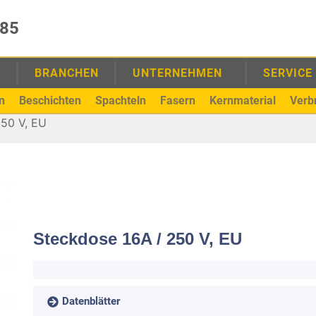
985
E
BRANCHEN
UNTERNEHMEN
SERVICE
n
Beschichten
Spachteln
Fasern
Kernmaterial
Verb
250 V, EU
Steckdose 16A / 250 V, EU
Datenblätter