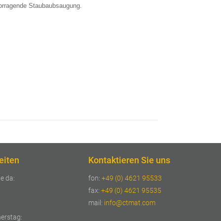
rvorragende Staubaubsaugung.
eiten
Kontaktieren Sie uns
ie da:
fon:
+49 (0) 4621 95533
fax:
+49 (0) 4621 95535
mail:
info@ctmat.com
erstag: