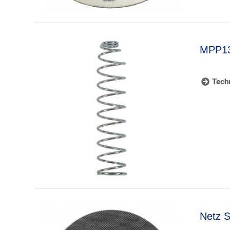
MPP13
Techn
Netz S