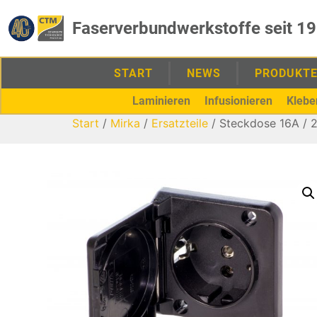
Faserverbundwerkstoffe seit 1
START
NEWS
PRODUKT
Laminieren
Infusionieren
Klebe
Start
/
Mirka
/
Ersatzteile
/ Steckdose 16A / 