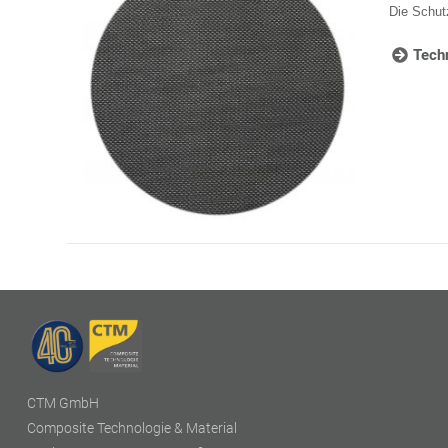
Die Schut
Techn
CTM GmbH
Composite Technologie & Material