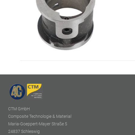
CTM GmbH
Composite Technologie & Material
Maria-Goeppert-Mayer Straße 5
24837 Schleswig