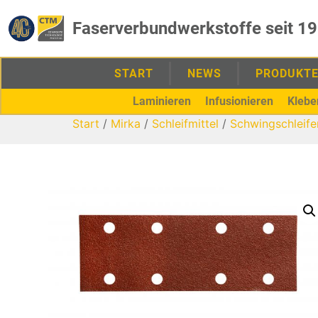
Faserverbundwerkstoffe seit 1
START
NEWS
PRODUKT
Laminieren
Infusionieren
Klebe
Start
/
Mirka
/
Schleifmittel
/
Schwingschleife