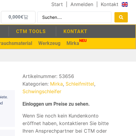
Start
|
Anmelden
|
Kontakt
0,000
€
CTM TOOLS
KONTAKT
NEU
rauchsmaterial
Werkzeug
Mirka
Artikelnummer:
53656
Kategorien:
Mirka
,
Schleifmittel
,
Schwingschleifer
iete.
nd
Einloggen um Preise zu sehen.
Wenn Sie noch kein Kundenkonto
eröffnet haben, kontaktieren Sie bitte
Ihren Ansprechpartner bei CTM oder