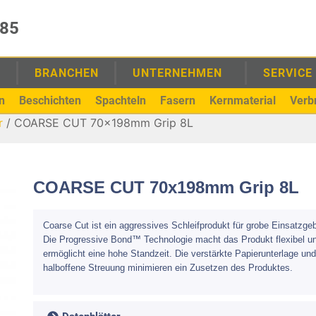
985
E
BRANCHEN
UNTERNEHMEN
SERVICE
n
Beschichten
Spachteln
Fasern
Kernmaterial
Verb
r
/ COARSE CUT 70x198mm Grip 8L
COARSE CUT 70x198mm Grip 8L
Coarse Cut ist ein aggressives Schleifprodukt für grobe Einsatzgeb
Die Progressive Bond™ Technologie macht das Produkt flexibel u
ermöglicht eine hohe Standzeit. Die verstärkte Papierunterlage und
halboffene Streuung minimieren ein Zusetzen des Produktes.