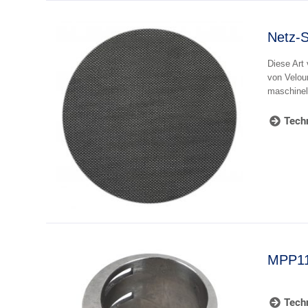
Netz-
Diese Art
von Velour
maschinel
Techn
MPP110
Techn