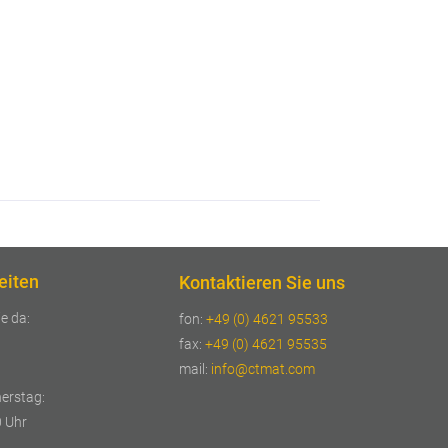
eiten
Kontaktieren Sie uns
ie da:
fon:
+49 (0) 4621 95533
fax:
+49 (0) 4621 95535
mail:
info@ctmat.com
erstag:
0 Uhr