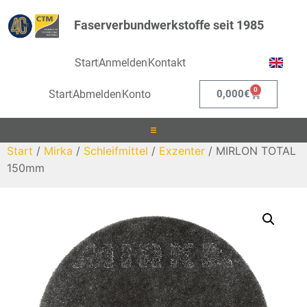
Faserverbundwerkstoffe seit 1985
Start
Anmelden
Kontakt
0
Start
Abmelden
Konto
0,000
€
Start
/
Mirka
/
Schleifmittel
/
Exzenter
/ MIRLON TOTAL
Laminieren
150mm
Infusionieren
Kleben
Beschichten