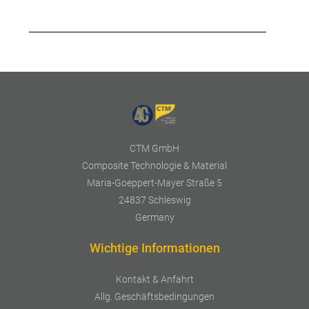
CTM GmbH
Composite Technologie & Material
Maria-Goeppert-Mayer Straße 5
24837 Schleswig
Germany
Wichtige Informationen
Kontakt & Anfahrt
Allg. Geschäftsbedingungen