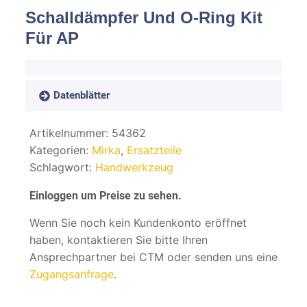
Spachteln
Schalldämpfer Und O-Ring Kit
Für AP
Fasern
Kernmaterial
Datenblätter
Verbrauchsmaterial
Artikelnummer:
54362
Kategorien:
Mirka
,
Ersatzteile
Werkzeug
Schlagwort:
Handwerkzeug
NEU
Mirka
Einloggen um Preise zu sehen.
Wenn Sie noch kein Kundenkonto eröffnet
haben, kontaktieren Sie bitte Ihren
Ansprechpartner bei CTM oder senden uns eine
Zugangsanfrage
.