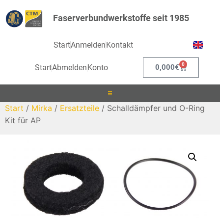
Faserverbundwerkstoffe seit 1985
Start
Anmelden
Kontakt
0
Start
Abmelden
Konto
0,000
€
Start
/
Mirka
/
Ersatzteile
/ Schalldämpfer und O-Ring
Laminieren
Kit für AP
Infusionieren
Kleben
Beschichten