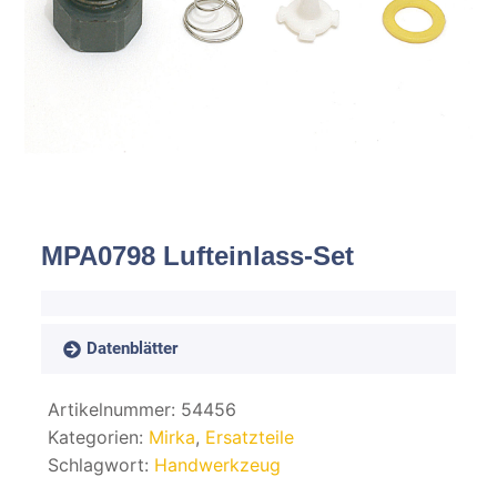
Spachteln
Fasern
Kernmaterial
Verbrauchsmaterial
Werkzeug
MPA0798 Lufteinlass-Set
NEU
Mirka
Datenblätter
Artikelnummer:
54456
Kategorien:
Mirka
,
Ersatzteile
Schlagwort:
Handwerkzeug