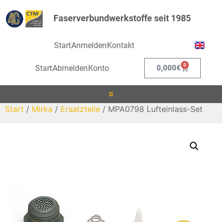
Faserverbundwerkstoffe seit 1985
Start
Anmelden
Kontakt
0
Start
Abmelden
Konto
0,000
€
Start
/
Mirka
/
Ersatzteile
/ MPA0798 Lufteinlass-Set
Laminieren
Infusionieren
Kleben
Beschichten