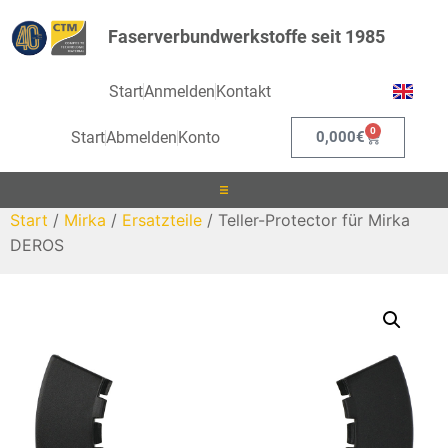
Faserverbundwerkstoffe seit 1985
Start
Anmelden
Kontakt
0
Start
Abmelden
Konto
0,000
€
Start
/
Mirka
/
Ersatzteile
/ Teller-Protector für Mirka
Laminieren
DEROS
Infusionieren
Kleben
Beschichten