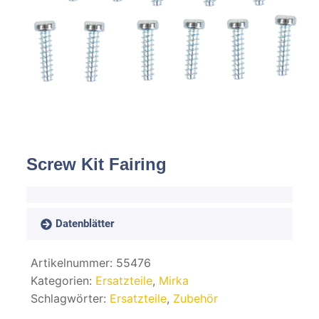
Spachteln
Fasern
Kernmaterial
Verbrauchsmaterial
Werkzeug
Screw Kit Fairing
NEU
Mirka
Datenblätter
Artikelnummer:
55476
Kategorien:
Ersatzteile
,
Mirka
Schlagwörter:
Ersatzteile
,
Zubehör