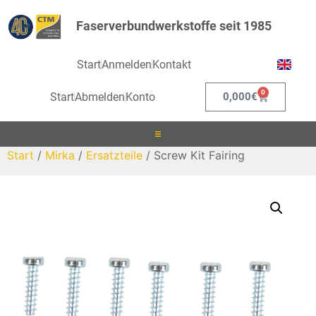
Faserverbundwerkstoffe seit 1985
Start
Anmelden
Kontakt
0
Start
Abmelden
Konto
0,000
€
Start
/
Mirka
/
Ersatzteile
/ Screw Kit Fairing
Laminieren
Infusionieren
Kleben
Beschichten