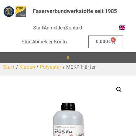
Faserverbundwerkstoffe seit 1985
Start
Anmelden
Kontakt
0
Start
Abmelden
Konto
0,000
€
Start
/
Kleben
/
Polyester
/ MEKP Härter
Laminieren
Infusionieren
Kleben
Beschichten