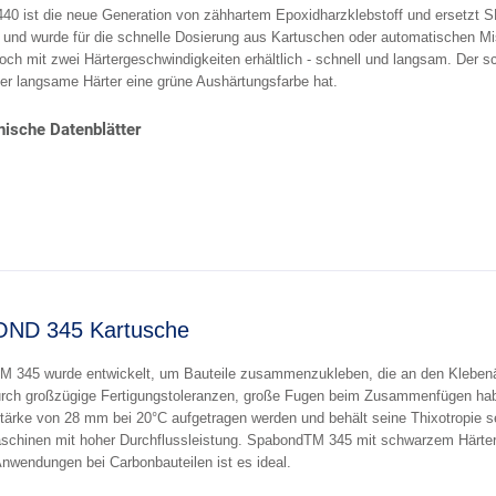
40 ist die neue Generation von zähhartem Epoxidharzklebstoff und ersetzt SP
und wurde für die schnelle Dosierung aus Kartuschen oder automatischen Mi
noch mit zwei Härtergeschwindigkeiten erhältlich - schnell und langsam. Der s
er langsame Härter eine grüne Aushärtungsfarbe hat.
ische Datenblätter
ND 345 Kartusche
 345 wurde entwickelt, um Bauteile zusammenzukleben, die an den Klebenä
urch großzügige Fertigungstoleranzen, große Fugen beim Zusammenfügen ha
tärke von 28 mm bei 20°C aufgetragen werden und behält seine Thixotropie 
schinen mit hoher Durchflussleistung. SpabondTM 345 mit schwarzem Härter i
Anwendungen bei Carbonbauteilen ist es ideal.