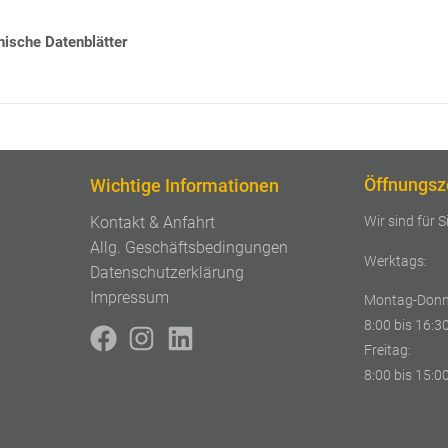
ische Datenblätter
Öffnungsz
Wichtige Informationen
Wir sind für S
Kontakt & Anfahrt
Allg. Geschäftsbedingungen
Werktags:
Datenschutzerklärung
Impressum
Montag-Donn
8:00 bis 16:3
Freitag:
8:00 bis 15:0