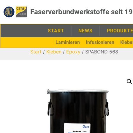
Faserverbundwerkstoffe seit 1
START
NEWS
PRODUKT
Laminieren
Infusionieren
Klebe
Start
/
Kleben
/
Epoxy
/ SPABOND 568