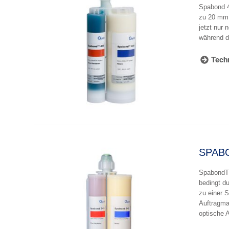
Spabond 4
zu 20 mm 
jetzt nur 
während d
Techn
SPABO
SpabondTM
bedingt d
zu einer S
Auftragma
optische 