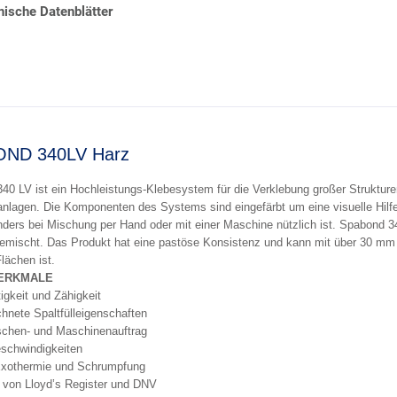
ische Datenblätter
ND 340LV Harz
40 LV ist ein Hochleistungs-Klebesystem für die Verklebung großer Strukturen
anlagen. Die Komponenten des Systems sind eingefärbt um eine visuelle Hilfe
ders bei Mischung per Hand oder mit einer Maschine nützlich ist. Spabond 3
emischt. Das Produkt hat eine pastöse Konsistenz und kann mit über 30 mm b
lächen ist.
ERKMALE
igkeit und Zähigkeit
hnete Spaltfülleigenschaften
schen- und Maschinenauftrag
eschwindigkeiten
Exothermie und Schrumpfung
rt von Lloyd’s Register und DNV