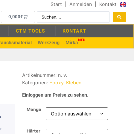
Start
|
Anmelden
|
Kontakt
0,000
€
CTM TOOLS
KONTAKT
NEU
rauchsmaterial
Werkzeug
Mirka
Artikelnummer:
n. v.
Kategorien:
Epoxy
,
Kleben
Einloggen um Preise zu sehen.
Menge
u
r
Härter