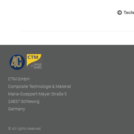
Techn
CTM GmbH
Composite Technologie & Material
Maria-Goeppert-Mayer Straße 5
24837 Schleswig
Germany
© All rights reserved