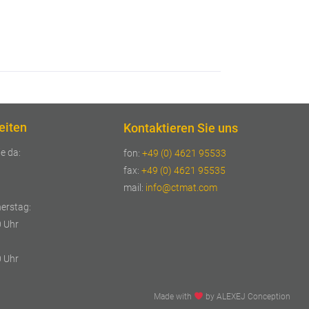
eiten
Kontaktieren Sie uns
ie da:
fon:
+49 (0) 4621 95533
fax:
+49 (0) 4621 95535
mail:
info@ctmat.com
erstag:
0 Uhr
0 Uhr
Made with
by ALEXEJ Conception