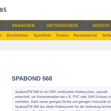
985
E
BRANCHEN
UNTERNEHMEN
SERVICE
n
Beschichten
Spachteln
Fasern
Kernmaterial
Verb
SPABOND 568
SpabondTM 568 ist ein DNV zertifiziertes Klebesystem, speziell
entwickelt, um Kernmaterialien wie z.B. PVC oder SAN Schaum z
verkleben. Dank seiner geringen Dichte und geringen Viskosität ist
SpabondTM 568 das ideale Klebesystem für die Verbindung leichte