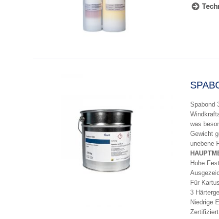
Techn
SPABO
Spabond 3
Windkraft
was beson
Gewicht g
unebene F
HAUPTM
Hohe Fest
Ausgezeic
Für Kartu
3 Härterg
Niedrige 
Zertifizie