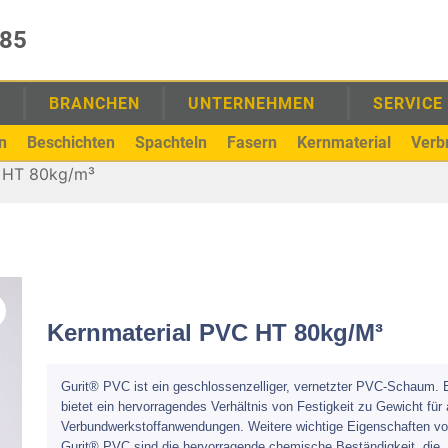
985
E
BRANCHEN
UNTERNEHMEN
SERVICE
n
Beschichten
Spachteln
Fasern
Kernmaterial
Verb
C HT 80kg/m³
Kernmaterial PVC HT 80kg/m³
Gurit® PVC ist ein geschlossenzelliger, vernetzter PVC-Schaum. 
bietet ein hervorragendes Verhältnis von Festigkeit zu Gewicht für 
Verbundwerkstoffanwendungen. Weitere wichtige Eigenschaften v
Gurit® PVC sind die hervorragende chemische Beständigkeit, die