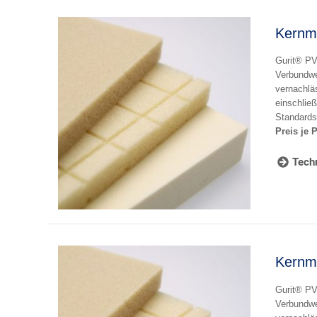
Kernm
Gurit® PVC
Verbundwe
vernachlä
einschließ
Standards
Preis je 
Techn
Kernm
Gurit® PVC
Verbundwe