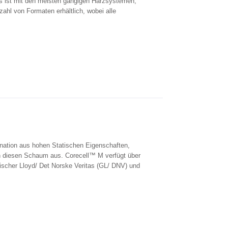
 ist mit den meisten gängigen Harzsystemen,
zahl von Formaten erhältlich, wobei alle
ation aus hohen Statischen Eigenschaften,
en diesen Schaum aus. Corecell™ M verfügt über
ischer Lloyd/ Det Norske Veritas (GL/ DNV) und