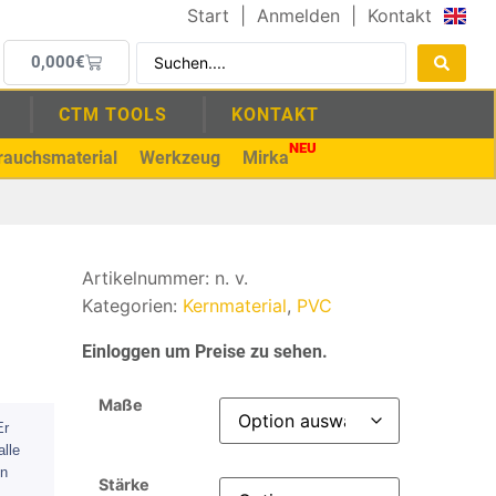
Start
|
Anmelden
|
Kontakt
0,000
€
CTM TOOLS
KONTAKT
NEU
rauchsmaterial
Werkzeug
Mirka
Artikelnummer:
n. v.
Kategorien:
Kernmaterial
,
PVC
Einloggen um Preise zu sehen.
Maße
Er
alle
on
Stärke