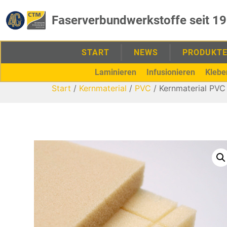
Faserverbundwerkstoffe seit 1
START
NEWS
PRODUKT
Laminieren
Infusionieren
Klebe
Start
/
Kernmaterial
/
PVC
/ Kernmaterial PV