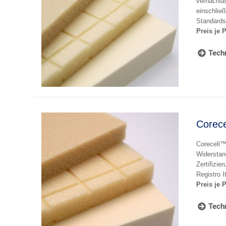
vernachlä
einschließ
Standards
Preis je 
Techn
Corec
Corecell™
Widerstan
Zertifizi
Registro I
Preis je P
Techn