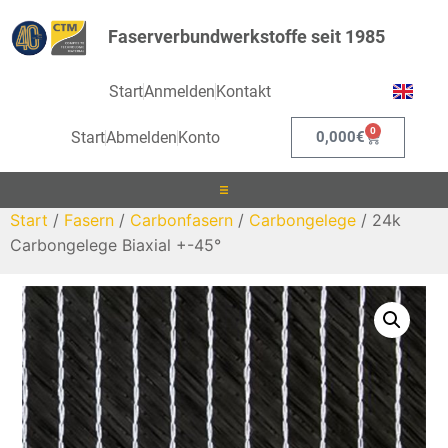
Faserverbundwerkstoffe seit 1985
Start
Anmelden
Kontakt
0
Start
Abmelden
Konto
0,000
€
Start
/
Fasern
/
Carbonfasern
/
Carbongelege
/ 24k
Laminieren
Carbongelege Biaxial +-45°
Infusionieren
Kleben
Beschichten