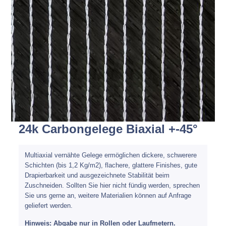
Spachteln
Fasern
Kernmaterial
Verbrauchsmaterial
Werkzeug
24k Carbongelege Biaxial +-45°
NEU
Mirka
Multiaxial vernähte Gelege ermöglichen dickere, schwerere
Schichten (bis 1,2 Kg/m2), flachere, glattere Finishes, gute
Drapierbarkeit und ausgezeichnete Stabilität beim
Zuschneiden. Sollten Sie hier nicht fündig werden, sprechen
Sie uns gerne an, weitere Materialien können auf Anfrage
geliefert werden.
Hinweis: Abgabe nur in Rollen oder Laufmetern.