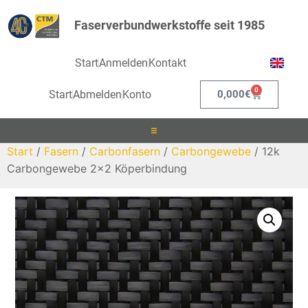
Faserverbundwerkstoffe seit 1985
Start
Anmelden
Kontakt
0
Start
Abmelden
Konto
0,000
€
Start
/
Fasern
/
Carbonfasern
/
Carbongewebe
/ 12k
Laminieren
Carbongewebe 2×2 Köperbindung
Infusionieren
Kleben
Beschichten