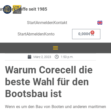
ndwerkstoffe seit 1985
Start
Anmelden
Kontakt
0
Start
Abmelden
Konto
0,000
€
März 2, 2023
1:53 p.m.
Warum Corecell die
beste Wahl für den
Bootsbau ist
Wenn es um den Bau von Booten und anderen maritimen