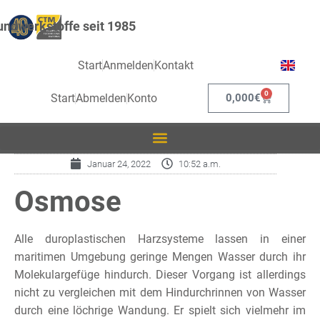
ndwerkstoffe seit 1985
Start
Anmelden
Kontakt
0
Start
Abmelden
Konto
0,000
€
Januar 24, 2022
10:52 a.m.
Osmose
Alle duroplastischen Harzsysteme lassen in einer
maritimen Umgebung geringe Mengen Wasser durch ihr
Molekulargefüge hindurch. Dieser Vorgang ist allerdings
nicht zu vergleichen mit dem Hindurchrinnen von Wasser
durch eine löchrige Wandung. Er spielt sich vielmehr im