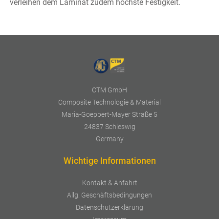
verleihen dem Laminat zudem höchste Festigkeit.
CTM GmbH
Composite Technologie & Material
Maria-Goeppert-Mayer Straße 5
24837 Schleswig
Germany
Wichtige Informationen
Kontakt & Anfahrt
Allg. Geschäftsbedingungen
Datenschutzerklärung