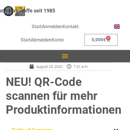
ndwerkstoffe seit 1985
Start
Anmelden
Kontakt
0
Start
Abmelden
Konto
0,000
€
August 25, 2022
7:41 a.m.
NEU! QR-Code
scannen für mehr
Produktinformationen